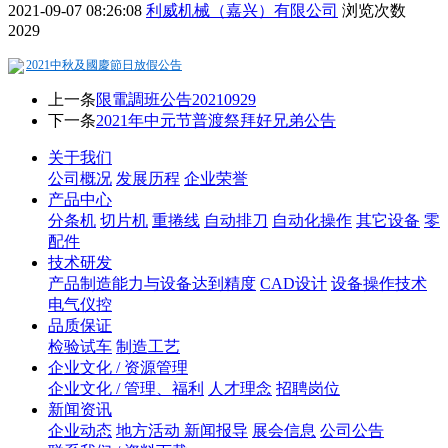
2021-09-07 08:26:08
利威机械（嘉兴）有限公司
浏览次数
2029
2021中秋及國慶節日放假公告
上一条
限電調班公告20210929
下一条
2021年中元节普渡祭拜好兄弟公告
关于我们
公司概况
发展历程
企业荣誉
产品中心
分条机
切片机
重捲线
自动排刀
自动化操作
其它设备
零
配件
技术研发
产品制造能力与设备达到精度
CAD设计
设备操作技术
电气仪控
品质保证
检验试车
制造工艺
企业文化 / 资源管理
企业文化 / 管理、福利
人才理念
招聘岗位
新闻资讯
企业动态
地方活动 新闻报导
展会信息
公司公告